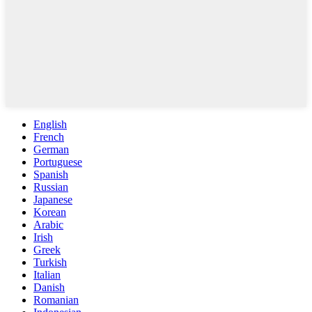
English
French
German
Portuguese
Spanish
Russian
Japanese
Korean
Arabic
Irish
Greek
Turkish
Italian
Danish
Romanian