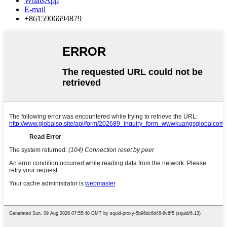
WhatsApp
E-mail
+8615906694879