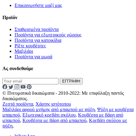
Επικοινωνήστε μαζί μας
Προϊόν
Σταθμισμένα προϊόντα
Προϊόντα για εξωτερικούς χώρους
Προϊόντα για κατοικίδια
Ρίξτε κουβέρτες
Μαξιλάρι
Προϊόντα για μωρά
Ας συνδεθούμε
ΕΓΓΡΑΦΗ
© Πνευματικά δικαιώματα - 2010-2022: Με επιφύλαξη παντός
δικαιώματος.
Ζεστά προϊόντα
,
Χάρτης ιστότοπου
Μαξιλάρι αφρού μνήμης από μπαμπού με ψύξη
,
Ψύξη με κουβέρτα
μπαμπού
,
Εξωτερικό κρεβάτι σκύλου
,
Κουβέρτα με βάρη από
μπαμπού
,
Κουβέρτα με βάρη από μπαμπού
,
Κρεβάτι σκύλου με
ψύξη
,