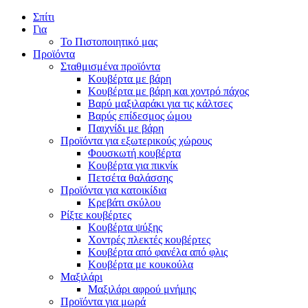
Σπίτι
Για
Το Πιστοποιητικό μας
Προϊόντα
Σταθμισμένα προϊόντα
Κουβέρτα με βάρη
Κουβέρτα με βάρη και χοντρό πάχος
Βαρύ μαξιλαράκι για τις κάλτσες
Βαρύς επίδεσμος ώμου
Παιχνίδι με βάρη
Προϊόντα για εξωτερικούς χώρους
Φουσκωτή κουβέρτα
Κουβέρτα για πικνίκ
Πετσέτα θαλάσσης
Προϊόντα για κατοικίδια
Κρεβάτι σκύλου
Ρίξτε κουβέρτες
Κουβέρτα ψύξης
Χοντρές πλεκτές κουβέρτες
Κουβέρτα από φανέλα από φλις
Κουβέρτα με κουκούλα
Μαξιλάρι
Μαξιλάρι αφρού μνήμης
Προϊόντα για μωρά