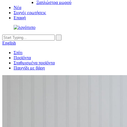
Ξαπλώστρα μωρού
Νέα
Συχνές ερωτήσεις
Επαφή
English
Σπίτι
Προϊόντα
Σταθμισμένα προϊόντα
Παιχνίδι με βάρη