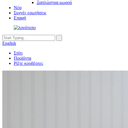
Ξαπλώστρα μωρού
Νέα
Συχνές ερωτήσεις
Επαφή
English
Σπίτι
Προϊόντα
Ρίξτε κουβέρτες