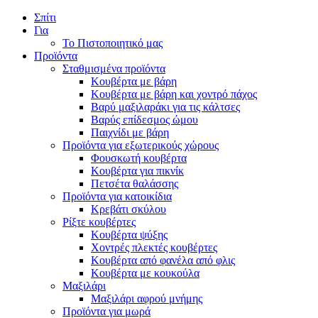
Σπίτι
Για
Το Πιστοποιητικό μας
Προϊόντα
Σταθμισμένα προϊόντα
Κουβέρτα με βάρη
Κουβέρτα με βάρη και χοντρό πάχος
Βαρύ μαξιλαράκι για τις κάλτσες
Βαρύς επίδεσμος ώμου
Παιχνίδι με βάρη
Προϊόντα για εξωτερικούς χώρους
Φουσκωτή κουβέρτα
Κουβέρτα για πικνίκ
Πετσέτα θαλάσσης
Προϊόντα για κατοικίδια
Κρεβάτι σκύλου
Ρίξτε κουβέρτες
Κουβέρτα ψύξης
Χοντρές πλεκτές κουβέρτες
Κουβέρτα από φανέλα από φλις
Κουβέρτα με κουκούλα
Μαξιλάρι
Μαξιλάρι αφρού μνήμης
Προϊόντα για μωρά