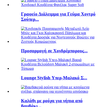
Γραφείο Διάλειμμα για Γεύμα Χοντρό
Σούπερ...
Προσαρμογή σε Χονδρέμπορους...
Lounge Stylish Υπερ-Μαλακό Σ...
Καλάθι με ρούχα για νήπια από
βαμβάκι...