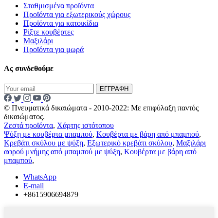
Σταθμισμένα προϊόντα
Προϊόντα για εξωτερικούς χώρους
Προϊόντα για κατοικίδια
Ρίξτε κουβέρτες
Μαξιλάρι
Προϊόντα για μωρά
Ας συνδεθούμε
ΕΓΓΡΑΦΗ
© Πνευματικά δικαιώματα - 2010-2022: Με επιφύλαξη παντός
δικαιώματος.
Ζεστά προϊόντα
,
Χάρτης ιστότοπου
Ψύξη με κουβέρτα μπαμπού
,
Κουβέρτα με βάρη από μπαμπού
,
Κρεβάτι σκύλου με ψύξη
,
Εξωτερικό κρεβάτι σκύλου
,
Μαξιλάρι
αφρού μνήμης από μπαμπού με ψύξη
,
Κουβέρτα με βάρη από
μπαμπού
,
WhatsApp
E-mail
+8615906694879