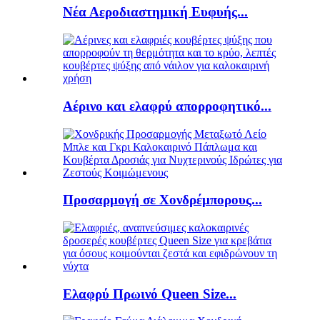
Νέα Αεροδιαστημική Ευφυής...
Αέρινο και ελαφρύ απορροφητικό...
Προσαρμογή σε Χονδρέμπορους...
Ελαφρύ Πρωινό Queen Size...